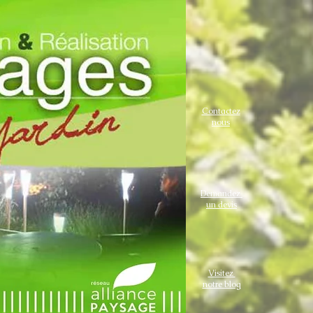
Contactez
nous
Demandez
un devis
Visitez
Paysagiste
notre blog
cantal