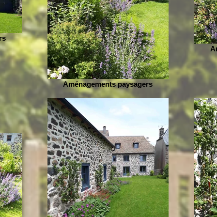
rs
A
Aménagements paysagers