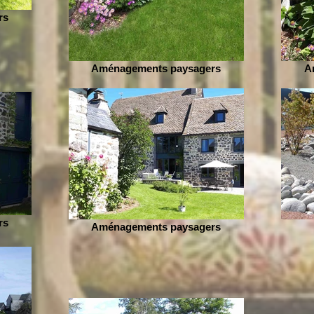
rs
Aménagements paysagers
A
rs
Aménagements paysagers