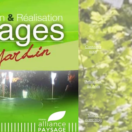
Contactez
nous
Demandez
un devis
Visitez
Paysagiste
notre blog
cantal