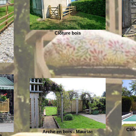
Clôture bois
Clôt
Arche en bois - Mauriac
e