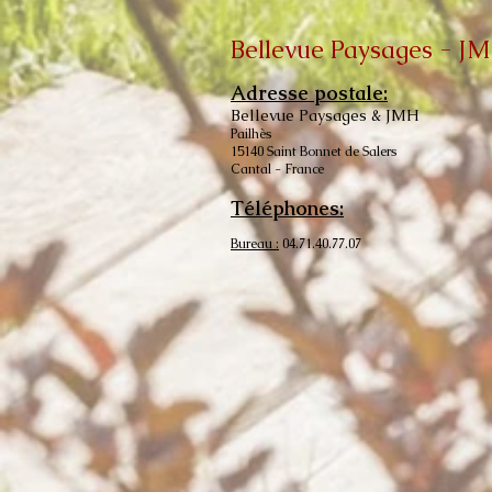
Bellevue Paysages - J
Adresse postale:
Bellevue Paysages & JMH
Pailhès
15140 Saint Bonnet de Salers
Cantal - France
Téléphones:
Bureau :
04.71.40.77.07