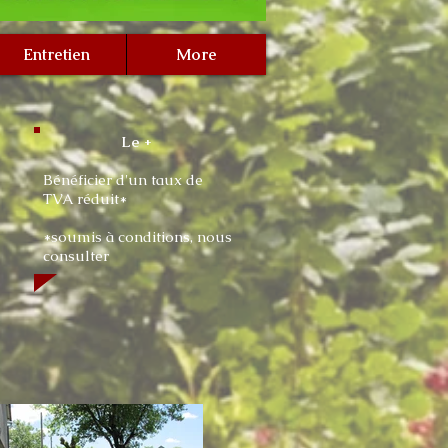
Entretien
More
Le +
Bénéficier d'un taux de
TVA réduit*
*soumis à conditions, nous
consulter